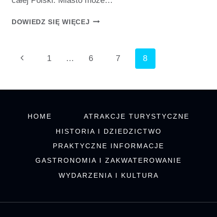
całej Polski. Miasto może…
ZABYTKI
DOWIEDZ SIĘ WIĘCEJ
KOŚCIANA
I
OKOLIC
Nawigacja
Poprzednia
1
…
6
7
8
Strony
strona
HOME
ATRAKCJE TURYSTYCZNE
HISTORIA I DZIEDZICTWO
PRAKTYCZNE INFORMACJE
GASTRONOMIA I ZAKWATEROWANIE
WYDARZENIA I KULTURA