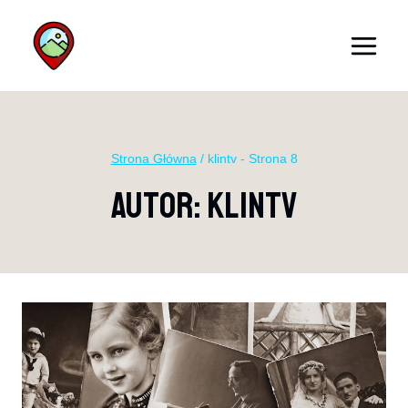
Przejdź
do
treści
Strona Główna
/
klintv
- Strona 8
Autor: Klintv