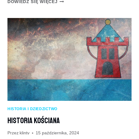
ZNANI
DOWIEDZ SIĘ WIĘCEJ
MIESZKAŃCY
KOŚCIANA
–
BIOGRAFIE
I
DOKONANIA
HISTORIA I DZIEDZICTWO
Historia Kościana
Przez
klintv
15 października, 2024